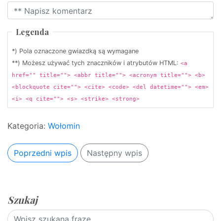
Legenda
*) Pola oznaczone gwiazdką są wymagane
**) Możesz używać tych znaczników i atrybutów HTML:
<a
href="" title=""> <abbr title=""> <acronym title=""> <b>
<blockquote cite=""> <cite> <code> <del datetime=""> <em>
<i> <q cite=""> <s> <strike> <strong>
Kategoria:
Wołomin
Poprzedni wpis
Następny wpis
Szukaj