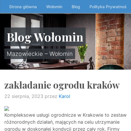
Przeskocz
Strona główna
Wołomin
Blog
Polityka Prywatności
do
treści
↷
Blog Wołomin
Mazowieckie – Wołomin
zakładanie ogrodu kraków
22 sierpnia, 2023
przez
Karol
Kompleksowe usługi ogrodnicze w Krakowie to zestaw
różnorodnych działań, mających na celu utrzymanie
ogrodu w doskonałej kondycji przez cały rok. Firmy