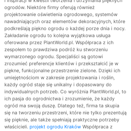
i inspiracji w kwestii tworzenia i utrzymania pięknych
ogrodów. Niektóre firmy oferują również
projektowanie oświetlenia ogrodowego, systemów
nawadniających oraz elementów dekoracyjnych, które
podkreślają piękno ogrodu o każdej porze dnia i nocy.
Zakładanie ogrodu to kolejna wyjątkowa usługa
oferowana przez PlantWorld.pl. Współpraca z ich
zespołem to prawdziwa podróż ku stworzeniu
wymarzonego ogrodu. Specjaliści są gotowi
zrozumieć preferencje klientów i przekształcić je w
piękne, funkcjonalne przestrzenie zielone. Dzięki ich
umiejętnościom w zakresie projektowania i roślin,
każdy ogród staje się unikalny i dopasowany do
indywidualnych potrzeb. Co wyróżnia PlantWorld.pl, to
ich pasja do ogrodnictwa i zrozumienie, że każdy
ogród ma swoją duszę. Dlatego też, firma ta skupia
się na tworzeniu przestrzeni, które nie tylko prezentują
się pięknie, ale także spełniają praktyczne potrzeby
właścicieli.
projekt ogrodu Kraków
Współpraca z