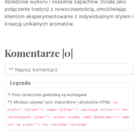
dziedzinie wyboru i noszenia zapachów. Działa jako
połączenie tradycji z nowoczesnością, umożliwiając
klientom eksperymentowanie z indywidualnym stylem i
kreacją unikalnych aromatów.
Komentarze |0|
Legenda
*) Pola oznaczone gwiazdką są wymagane
**) Możesz używać tych znaczników i atrybutów HTML:
<a
href="" title=""> <abbr title=""> <acronym title=""> <b>
<blockquote cite=""> <cite> <code> <del datetime=""> <em>
<i> <q cite=""> <s> <strike> <strong>