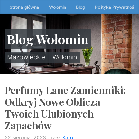
Przeskocz
Strona główna
Wołomin
Blog
Polityka Prywatności
do
treści
↷
Blog Wołomin
Mazowieckie – Wołomin
Perfumy Lane Zamienniki:
Odkryj Nowe Oblicza
Twoich Ulubionych
Zapachów
22 sierpnia, 2023
przez
Karol