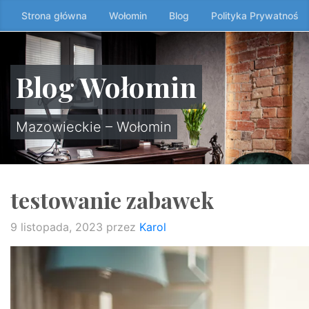
Przeskocz
Strona główna
Wołomin
Blog
Polityka Prywatności
do
treści
↷
Blog Wołomin
Mazowieckie – Wołomin
testowanie zabawek
9 listopada, 2023
przez
Karol