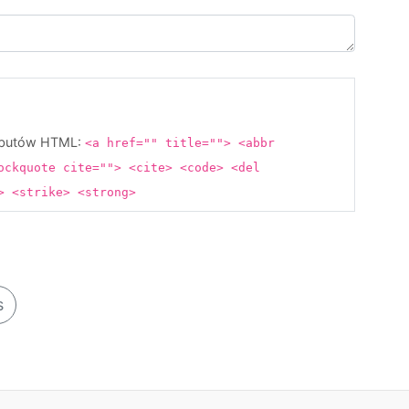
rybutów HTML:
<a href="" title=""> <abbr
ockquote cite=""> <cite> <code> <del
s> <strike> <strong>
s