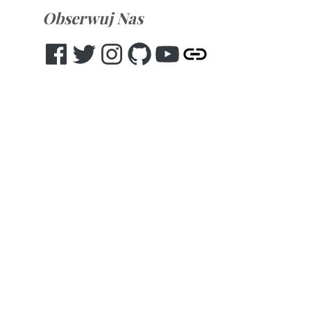
Obserwuj Nas
Facebook
Twitter
Instagram
GitHub
YouTube
Other