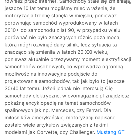
również przez internet. Samochody stale się zmieniają,
jeszcze 10 lat temu mogliśmy mieć wrażenie, że
motoryzacja trochę stanęła w miejscu, ponieważ
porównując samochód wyprodukowany w latach
2010+ do samochodu z lat 90, w przypadku wielu
porównać nie było znaczących różnić poza moca,
którą mógł rozwinąć dany silnik, lecz sytuacja ta
znacząco się zmieniła w latach 20 XXI wieku,
poniewaz aktualnie przezywamy moment elektryfikacji
samochodów osobowych, co wprowadza ogromną
możliwość na innowacyjne podejście do
projektowania samochodów, tak jak było to jeszcze
30/40 lat temu. Jeżeli jednak nie interesują Cię
samochody elektryczne, w evomagazine.pl znajdziesz
pokaźną encyklopedię na temat samochodów
spalinowych jak np. Mercedes, czy Ferrari. Dla
miłośników amerykańskiej motoryzacji napisane
zostało wiele artykułów związanych z takimi
modelami jak Corvette, czy Challenger.
Mustang GT