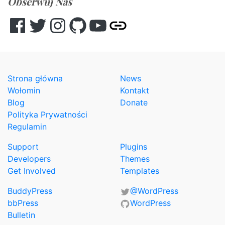
Obserwuj Nas
Facebook
Twitter
Instagram
GitHub
YouTube
Other
Strona główna
News
Wołomin
Kontakt
Blog
Donate
Polityka Prywatności
Regulamin
Support
Plugins
Developers
Themes
Get Involved
Templates
BuddyPress
@WordPress
bbPress
WordPress
Bulletin