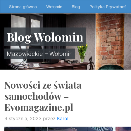
Przeskocz
Strona główna
Wołomin
Blog
Polityka Prywatności
do
treści
↷
Blog Wołomin
Mazowieckie – Wołomin
Nowości ze świata
samochodów –
Evomagazine.pl
9 stycznia, 2023
przez
Karol