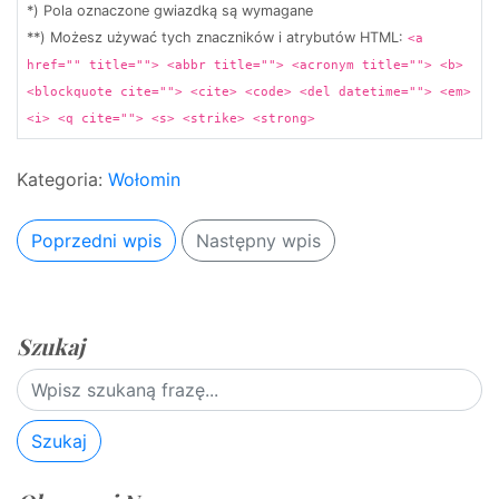
*) Pola oznaczone gwiazdką są wymagane
**) Możesz używać tych znaczników i atrybutów HTML:
<a
href="" title=""> <abbr title=""> <acronym title=""> <b>
<blockquote cite=""> <cite> <code> <del datetime=""> <em>
<i> <q cite=""> <s> <strike> <strong>
Kategoria:
Wołomin
Poprzedni wpis
Następny wpis
Szukaj
Szukaj