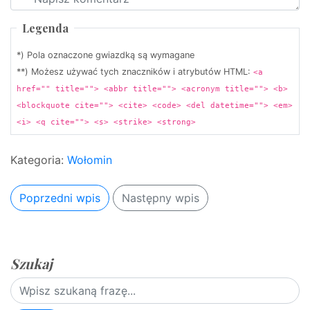
Legenda
*) Pola oznaczone gwiazdką są wymagane
**) Możesz używać tych znaczników i atrybutów HTML:
<a
href="" title=""> <abbr title=""> <acronym title=""> <b>
<blockquote cite=""> <cite> <code> <del datetime=""> <em>
<i> <q cite=""> <s> <strike> <strong>
Kategoria:
Wołomin
Poprzedni wpis
Następny wpis
Szukaj