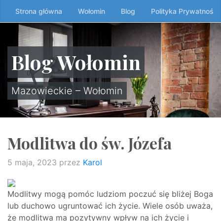
Przeskocz
Strona główna
Wołomin
Blog
Polityka Prywatności
do
treści
↷
Blog Wołomin
Mazowieckie – Wołomin
Modlitwa do św. Józefa
5 maja, 2023
przez
Karol
Modlitwy mogą pomóc ludziom poczuć się bliżej Boga
lub duchowo ugruntować ich życie. Wiele osób uważa,
że modlitwa ma pozytywny wpływ na ich życie i