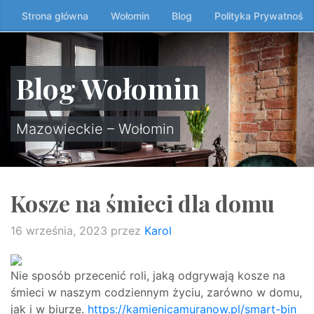
Przeskocz
Strona główna
Wołomin
Blog
Polityka Prywatności
do
treści
↷
Blog Wołomin
Mazowieckie – Wołomin
Kosze na śmieci dla domu
16 września, 2023
przez
Karol
Nie sposób przecenić roli, jaką odgrywają kosze na
śmieci w naszym codziennym życiu, zarówno w domu,
jak i w biurze.
https://kamienicamuranow.pl/smart-bin