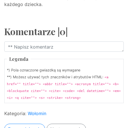
każdego dziecka.
Komentarze |0|
Legenda
*) Pola oznaczone gwiazdką są wymagane
**) Możesz używać tych znaczników i atrybutów HTML:
<a
href="" title=""> <abbr title=""> <acronym title=""> <b>
<blockquote cite=""> <cite> <code> <del datetime=""> <em>
<i> <q cite=""> <s> <strike> <strong>
Kategoria:
Wołomin