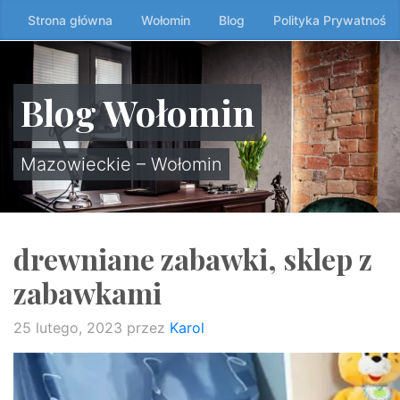
Przeskocz
Strona główna
Wołomin
Blog
Polityka Prywatności
do
treści
↷
Blog Wołomin
Mazowieckie – Wołomin
drewniane zabawki, sklep z
zabawkami
25 lutego, 2023
przez
Karol