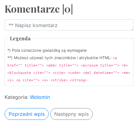
Komentarze |0|
Legenda
*) Pola oznaczone gwiazdką są wymagane
**) Możesz używać tych znaczników i atrybutów HTML:
<a
href="" title=""> <abbr title=""> <acronym title=""> <b>
<blockquote cite=""> <cite> <code> <del datetime=""> <em>
<i> <q cite=""> <s> <strike> <strong>
Kategoria:
Wołomin
Poprzedni wpis
Następny wpis