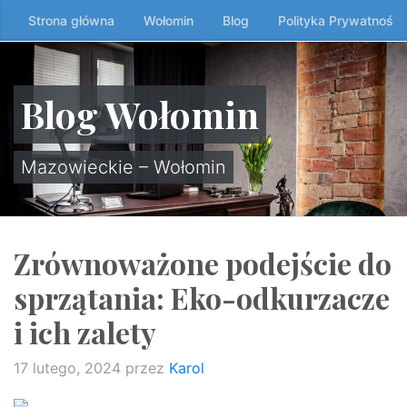
Przeskocz
Strona główna
Wołomin
Blog
Polityka Prywatności
do
treści
↷
Blog Wołomin
Mazowieckie – Wołomin
Zrównoważone podejście do
sprzątania: Eko-odkurzacze
i ich zalety
17 lutego, 2024
przez
Karol