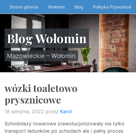
Przeskocz
Strona główna
Wołomin
Blog
Polityka Prywatności
do
treści
↷
Blog Wołomin
Mazowieckie – Wołomin
wózki toaletowo
prysznicowe
18 sierpnia, 2022
przez
Karol
Schodołazy towarowe zrewolucjonizowały nie tylko
transport ładunków po schodach ale i pełny proces