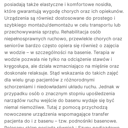
posiadają także elastyczne i komfortowe nosidła,
które gwarantują wygodę chorych oraz ich opiekunów.
Urządzenia są również dostosowane do prostego i
szybkiego montażu/demontażu w celu transportu lub
przechowywania sprzętu. Rehabilitacja osób
niepełnosprawnych ruchowo, przewlekle chorych oraz
seniorów bardzo często opiera się również o zajęcia
w wodzie – w szczególności na basenie. Terapia w
wodzie pozwala nie tylko na odciążenie stawów i
kręgosłupa, ale działa wzmacniająco na mięśnie oraz
doskonale relaksuje. Stąd wskazania do takich zajęć
dla wielu grup pacjentów z różnorodnymi
schorzeniami i niedowładami układu ruchu. Jednak w
przypadku osób o znacznym stopniu upośledzenia
narządów ruchu wejście do basenu wydaje się być
niemal niemożliwe. Tutaj z pomocą przychodzą
nowoczesne urządzenia wspomagające transfer
pacjenta do i z basenu – tzw. podnośniki basenowe.
Polecany sklep posiada również : Szyny podjazdowe