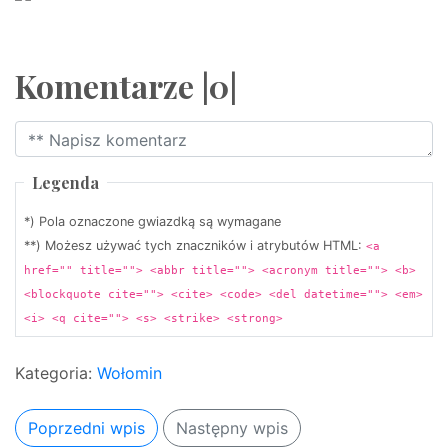
Komentarze |0|
Legenda
*) Pola oznaczone gwiazdką są wymagane
**) Możesz używać tych znaczników i atrybutów HTML:
<a
href="" title=""> <abbr title=""> <acronym title=""> <b>
<blockquote cite=""> <cite> <code> <del datetime=""> <em>
<i> <q cite=""> <s> <strike> <strong>
Kategoria:
Wołomin
Poprzedni wpis
Następny wpis