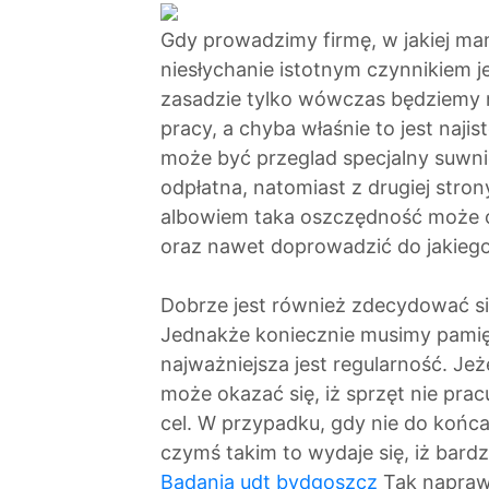
Gdy prowadzimy firmę, w jakiej m
niesłychanie istotnym czynnikiem j
zasadzie tylko wówczas będziemy
pracy, a chyba właśnie to jest naji
może być przeglad specjalny suwnic
odpłatna, natomiast z drugiej stro
albowiem taka oszczędność może 
oraz nawet doprowadzić do jakieg
Dobrze jest również zdecydować si
Jednakże koniecznie musimy pamię
najważniejsza jest regularność. Je
może okazać się, iż sprzęt nie pracu
cel. W przypadku, gdy nie do końca
czymś takim to wydaje się, iż bard
Badania udt bydgoszcz
Tak napraw