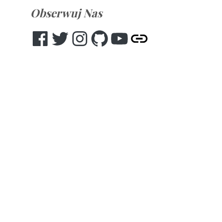
Obserwuj Nas
Facebook
Twitter
Instagram
GitHub
YouTube
Other