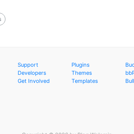
s
Support
Plugins
Bu
Developers
Themes
bb
Get Involved
Templates
Bul