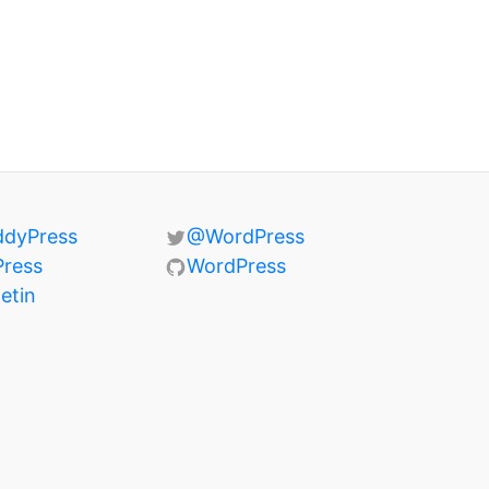
ddyPress
@WordPress
Press
WordPress
letin