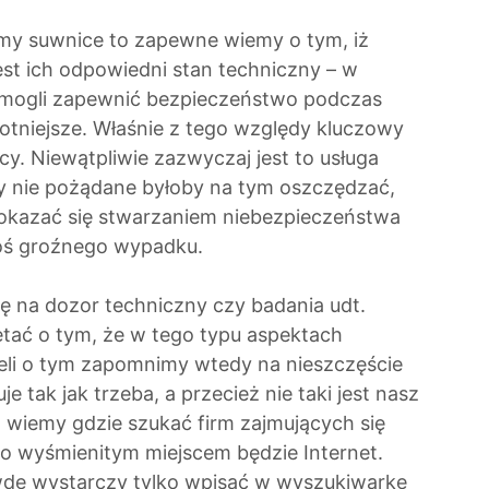
amy suwnice to zapewne wiemy o tym, iż
est ich odpowiedni stan techniczny – w
 mogli zapewnić bezpieczeństwo podczas
stotniejsze. Właśnie z tego względy kluczowy
y. Niewątpliwie zazwyczaj jest to usługa
ny nie pożądane byłoby na tym oszczędzać,
okazać się stwarzaniem niebezpieczeństwa
oś groźnego wypadku.
ę na dozor techniczny czy badania udt.
tać o tym, że w tego typu aspektach
żeli o tym zapomnimy wtedy na nieszczęście
je tak jak trzeba, a przecież nie taki jest nasz
 wiemy gdzie szukać firm zajmujących się
zo wyśmienitym miejscem będzie Internet.
dę wystarczy tylko wpisać w wyszukiwarkę