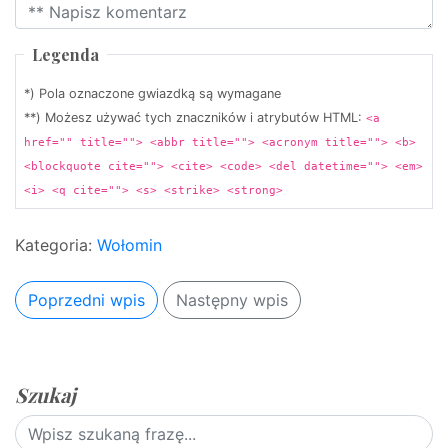
Legenda
*) Pola oznaczone gwiazdką są wymagane
**) Możesz używać tych znaczników i atrybutów HTML:
<a
href="" title=""> <abbr title=""> <acronym title=""> <b>
<blockquote cite=""> <cite> <code> <del datetime=""> <em>
<i> <q cite=""> <s> <strike> <strong>
Kategoria:
Wołomin
Poprzedni wpis
Następny wpis
Szukaj