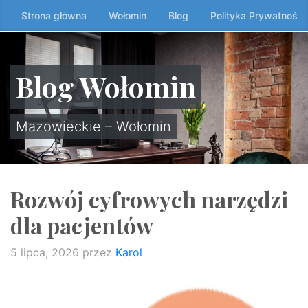
Przeskocz
Strona główna
Wołomin
Blog
Polityka Prywatności
do
treści
↷
Blog Wołomin
Mazowieckie – Wołomin
Rozwój cyfrowych narzędzi
dla pacjentów
5 lipca, 2026
przez
Karol