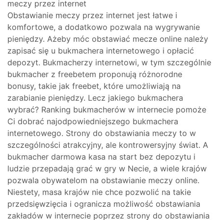
meczy przez internet
Obstawianie meczy przez internet jest łatwe i
komfortowe, a dodatkowo pozwala na wygrywanie
pieniędzy. Ażeby móc obstawiać mecze online należy
zapisać się u bukmachera internetowego i opłacić
depozyt. Bukmacherzy internetowi, w tym szczególnie
bukmacher z freebetem proponują różnorodne
bonusy, takie jak freebet, które umożliwiają na
zarabianie pieniędzy. Lecz jakiego bukmachera
wybrać? Ranking bukmacherów w internecie pomoże
Ci dobrać najodpowiedniejszego bukmachera
internetowego. Strony do obstawiania meczy to w
szczególności atrakcyjny, ale kontrowersyjny świat. A
bukmacher darmowa kasa na start bez depozytu i
ludzie przepadają grać w gry w Necie, a wiele krajów
pozwala obywatelom na obstawianie meczy online.
Niestety, masa krajów nie chce pozwolić na takie
przedsięwzięcia i ogranicza możliwość obstawiania
zakładów w internecie poprzez strony do obstawiania