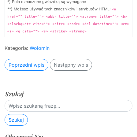
*) Pola oznaczone gwiazdką są wymagane
**) Możesz używać tych znaczników i atrybutów HTML:
<a
href="" title=""> <abbr title=""> <acronym title=""> <b>
<blockquote cite=""> <cite> <code> <del datetime=""> <em>
<i> <q cite=""> <s> <strike> <strong>
Kategoria:
Wołomin
Poprzedni wpis
Następny wpis
Szukaj
Szukaj
Obserwuj Nas