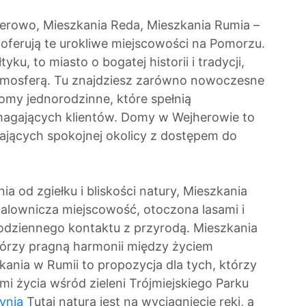
rowo, Mieszkania Reda, Mieszkania Rumia –
ie oferują te urokliwe miejscowości na Pomorzu.
u, to miasto o bogatej historii i tradycji,
tmosferą. Tu znajdziesz zarówno nowoczesne
omy jednorodzinne, które spełnią
magających klientów. Domy w Wejherowie to
kających spokojnej okolicy z dostępem do
ia od zgiełku i bliskości natury, Mieszkania
malownicza miejscowość, otoczona lasami i
codziennego kontaktu z przyrodą. Mieszkania
którzy pragną harmonii między życiem
kania w Rumii to propozycja dla tych, którzy
mi życia wśród zieleni Trójmiejskiego Parku
ynia
Tutaj natura jest na wyciągnięcie ręki, a