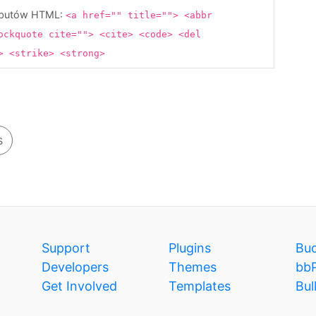
rybutów HTML:
<a href="" title=""> <abbr
ockquote cite=""> <cite> <code> <del
s> <strike> <strong>
s
Support
Plugins
Bu
Developers
Themes
bb
Get Involved
Templates
Bul