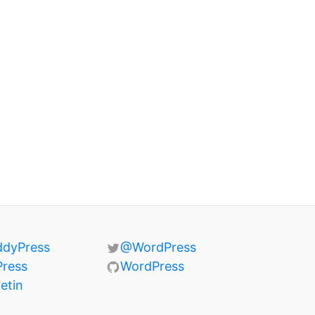
ddyPress
@WordPress
Press
WordPress
letin