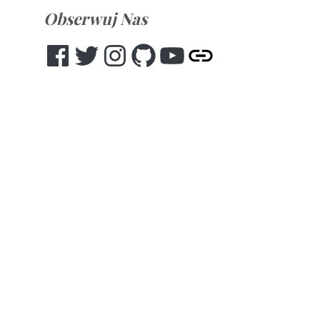
Obserwuj Nas
Facebook
Twitter
Instagram
GitHub
YouTube
Other