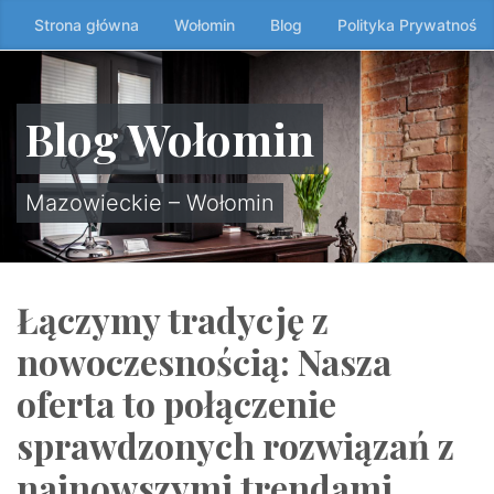
Przeskocz
Strona główna
Wołomin
Blog
Polityka Prywatności
do
treści
↷
Blog Wołomin
Mazowieckie – Wołomin
Łączymy tradycję z
nowoczesnością: Nasza
oferta to połączenie
sprawdzonych rozwiązań z
najnowszymi trendami