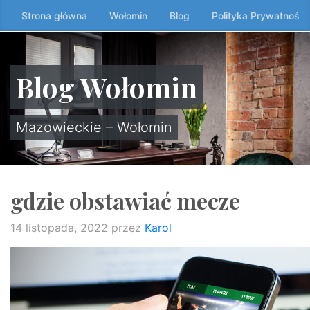
Przeskocz
Strona główna
Wołomin
Blog
Polityka Prywatności
do
treści
↷
Blog Wołomin
Mazowieckie – Wołomin
gdzie obstawiać mecze
14 listopada, 2022
przez
Karol