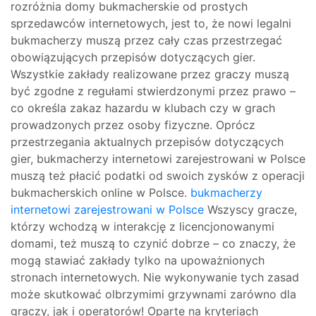
rozróżnia domy bukmacherskie od prostych
sprzedawców internetowych, jest to, że nowi legalni
bukmacherzy muszą przez cały czas przestrzegać
obowiązujących przepisów dotyczących gier.
Wszystkie zakłady realizowane przez graczy muszą
być zgodne z regułami stwierdzonymi przez prawo –
co określa zakaz hazardu w klubach czy w grach
prowadzonych przez osoby fizyczne. Oprócz
przestrzegania aktualnych przepisów dotyczących
gier, bukmacherzy internetowi zarejestrowani w Polsce
muszą też płacić podatki od swoich zysków z operacji
bukmacherskich online w Polsce.
bukmacherzy
internetowi zarejestrowani w Polsce
Wszyscy gracze,
którzy wchodzą w interakcję z licencjonowanymi
domami, też muszą to czynić dobrze – co znaczy, że
mogą stawiać zakłady tylko na upoważnionych
stronach internetowych. Nie wykonywanie tych zasad
może skutkować olbrzymimi grzywnami zarówno dla
graczy, jak i operatorów! Oparte na kryteriach