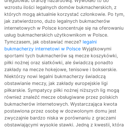
uregulować branżę hazardową. Wywołało to do
wzrostu ilości legalnych domów bukmacherskich, z
których mogą aktualnie korzystać członkowie. Po tym,
jak zatwierdzono, dużo legalnych bukmacherów
internetowych w Polsce koncentruje się na oferowaniu
usług bukmacherskich użytkownikom w Polsce.
Tymczasem, jak obstawiać mecze?
legalni
bukmacherzy internetowi w Polsce
Wyjątkowymi
sportami tych bukmacherów są mecze koszykówki,
piłki nożnej oraz siatkówki, ale świadczą ponadto
zakłady na mecze hokejowe, tenisowe i bokserskie.
Niektórzy nowi legalni bukmacherzy świadczą
obstawianie meczy, jak zakłady europejskie ligi
piłkarskie. Sympatycy piłki nożnej niższych lig mogą
również znaleźć mecze obsługiwane przez polskich
bukmacherów internetowych. Wystarczająca kwota
postawiona przez osobę w dozwolonym domu jest
zwyczajnie bardzo niska w porównaniu z graczami
obstawiającymi wysokie stawki. Jedną z kwestii, która