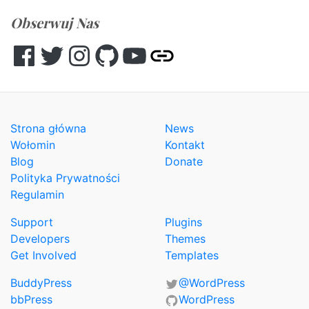
Obserwuj Nas
Facebook
Twitter
Instagram
GitHub
YouTube
Other
Strona główna
News
Wołomin
Kontakt
Blog
Donate
Polityka Prywatności
Regulamin
Support
Plugins
Developers
Themes
Get Involved
Templates
BuddyPress
@WordPress
bbPress
WordPress