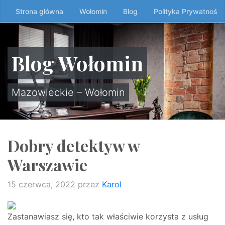
Przeskocz
Strona główna
Wołomin
Blog
Polityka Prywatności
do
treści
↷
Blog Wołomin
Mazowieckie – Wołomin
Dobry detektyw w
Warszawie
15 czerwca, 2022
przez
Karol
Zastanawiasz się, kto tak właściwie korzysta z usług